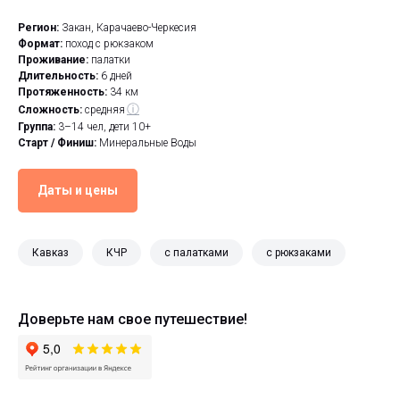
Регион:
Закан, Карачаево-Черкесия
Формат:
поход с рюкзаком
Проживание:
палатки
Длительность:
6 дней
Протяженность:
34 км
ⓘ
Сложность:
средняя
Группа:
3–14 чел, дети 10+
Старт / Финиш:
Минеральные Воды
Даты и цены
Кавказ
КЧР
с палатками
с рюкзаками
Доверьте нам свое путешествие!