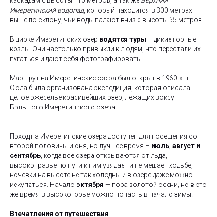
каскадам с высоты 110 метров, а так же
Верхний
Имеретинский водопад
, который находится в 300 метрах
выше по склону, чьи воды падают вниз с высоты 65 метров.
В цирке Имеретинских озер
водятся туры
– дикие горные
козлы. Они настолько привыкли к людям, что перестали их
пугаться и дают себя фотографировать
Маршрут на Имеретинские озера был открыт в 1960-х гг.
Сюда была организована экспедиция, которая описала
целое ожерелье красивейших озер, лежащих вокруг
Большого Имеретинского озера.
Поход на Имеретинские озера доступен для посещения со
второй половины июня, но лучшее время –
июль, август и
сентябрь
, когда все озера открываются от льда,
высокотравье по пути к ним увядает и не мешает ходьбе,
ночевки на высоте не так холодны и в озере даже можно
искупаться. Начало
октября
— пора золотой осени, но в это
же время в высокогорье можно попасть в начало зимы.
Впечатления от путешествия