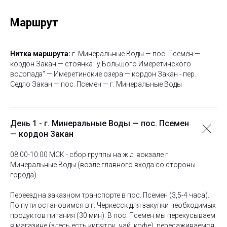
Маршрут
Нитка маршрута:
г. Минеральные Воды — пос. Псемен —
кордон Закан — стоянка "у Большого Имеретинского
водопада" — Имеретинские озера — кордон Закан - пер.
Седло Закан — пос. Псемен — г. Минеральные Воды
День 1 - г. Минеральные Воды — пос. Псемен
— кордон Закан
08:00-10:00 МСК - сбор группы на ж.д. вокзале г.
Минеральные Воды (возле главного входа со стороны
города).
Переезд на заказном транспорте в пос. Псемен (3,5-4 часа).
По пути остановимся в г. Черкесск для закупки необходимых
продуктов питания (30 мин). В пос. Псемен мы перекусываем
в магазине (здесь есть кипяток, чай, кофе), пересаживаемся