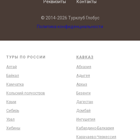
Реквизиты
Контакты
© 2014-2026 Турклуб Глобус
Политика конфиденциальности
ТУРЫ ПО РОССИИ
КАВКАЗ
Алтай
Абхазия
Байкал
Адыгея
Камчатка
Архыз
Кольский полуостров
Безенги
Крым
Дагестан
Сибирь
Домбай
Урал
Ингушетия
Хибины
Кабардино-Балкария
Карачаево-Черкессия