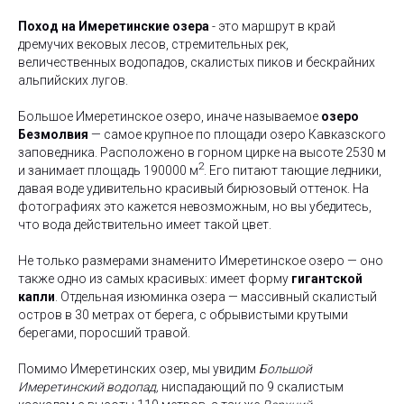
Поход на Имеретинские озера
- это маршрут в край
дремучих вековых лесов, стремительных рек,
величественных водопадов, скалистых пиков и бескрайних
альпийских лугов.
Большое Имеретинское озеро, иначе называемое
озеро
Безмолвия
— самое крупное по площади озеро Кавказского
заповедника. Расположено в горном цирке на высоте 2530 м
2
и занимает площадь 190000 м
. Его питают тающие ледники,
давая воде удивительно красивый бирюзовый оттенок. На
фотографиях это кажется невозможным, но вы убедитесь,
что вода действительно имеет такой цвет.
Не только размерами знаменито Имеретинское озеро — оно
также одно из самых красивых: имеет форму
гигантской
капли
. Отдельная изюминка озера — массивный скалистый
остров в 30 метрах от берега, с обрывистыми крутыми
берегами, поросший травой.
Помимо Имеретинских озер, мы увидим
Большой
Имеретинский водопад,
ниспадающий по 9 скалистым