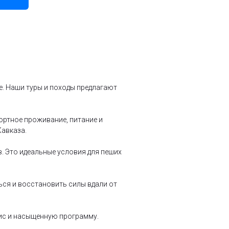
е. Наши туры и походы предлагают
ортное проживание, питание и
Кавказа.
в. Это идеальные условия для пеших
ься и восстановить силы вдали от
вис и насыщенную программу.