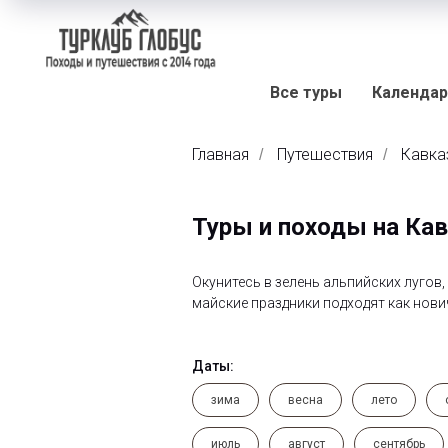
Все туры
Календар
Главная
Путешествия
Кавка
/
/
Туры и походы на Кав
Окунитесь в зелень альпийских лугов
майские праздники подходят как нови
Даты:
зима
весна
лето
июль
август
сентябрь