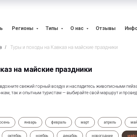
ь
Регионы
Типы
О нас
Отзывы
Инф
з
Туры и походы на Кавказ на майские праздники
/
каз на майские праздники
, вдохните свежий горный воздух и насладитесь живописными пейз
чкам, так и опытным туристам — выбирайте свой маршрут и прове
осень
январь
февраль
март
апрель
ма
октябрь
ноябрь
декабрь
новогодние
майс