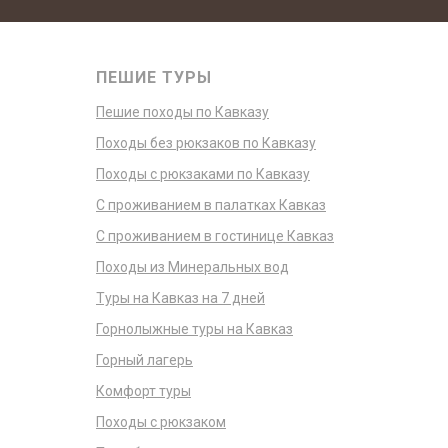
ПЕШИЕ ТУРЫ
Пешие походы по Кавказу
Походы без рюкзаков по Кавказу
Походы с рюкзаками по Кавказу
С проживанием в палатках Кавказ
С проживанием в гостинице Кавказ
Походы из Минеральных вод
Туры на Кавказ на 7 дней
Горнолыжные туры на Кавказ
Горный лагерь
Комфорт туры
Походы с рюкзаком