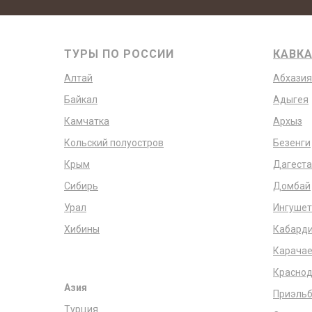
ТУРЫ ПО РОССИИ
КАВК
Алтай
Абхазия
Байкал
Адыгея
Камчатка
Архыз
Кольский полуостров
Безенги
Крым
Дагеста
Сибирь
Домбай
Урал
Ингушет
Хибины
Кабарди
Карачае
Краснод
Азия
Приэльб
Турция