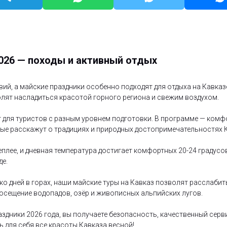
2026 — походы и активный отдых
вий, а майские праздники особенно подходят для отдыха на Кавказ
лят насладиться красотой горного региона и свежим воздухом.
т для туристов с разным уровнем подготовки. В программе — комф
ые расскажут о традициях и природных достопримечательностях 
еплее, и дневная температура достигает комфортных 20-24 градусо
де.
ко дней в горах, наши майские туры на Кавказ позволят расслабит
осещение водопадов, озёр и живописных альпийских лугов.
аздники 2026 года, вы получаете безопасность, качественный сер
ь для себя все красоты Кавказа весной!