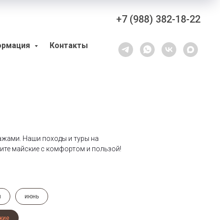
+7 (988) 382-18-22
ормация
Контакты
ажами. Наши походы и туры на
дите майские с комфортом и пользой!
й
июнь
кие