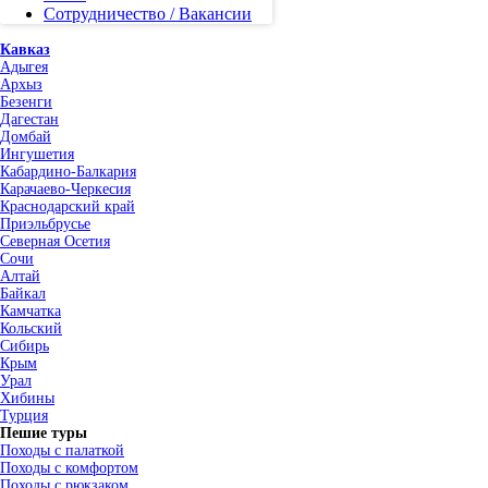
Сотрудничество / Вакансии
Кавказ
Адыгея
Архыз
Безенги
Дагестан
Домбай
Ингушетия
Кабардино-Балкария
Карачаево-Черкесия
Краснодарский край
Приэльбрусье
Северная Осетия
Сочи
Алтай
Байкал
Камчатка
Кольский
Сибирь
Крым
Урал
Хибины
Турция
Пешие туры
Походы с палаткой
Походы с комфортом
Походы с рюкзаком