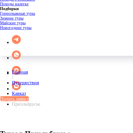
Походы налегке
Подборки
Горнолыжные туры
Зимние туры
Майские туры
Новогодние туры
Главная
/
Путешествия
/
Кавказ
Подать заявку
/
Приэльбрусье