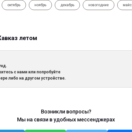
октябрь
ноябрь
декабрь
новогодние
майс
Кавказ летом
унд.
житесь с нами или попробуйте
ере либо на другом устройстве.
Возникли вопросы?
Мы на связи в удобных мессенджерах