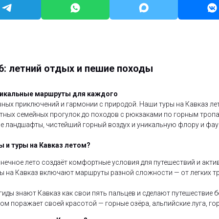
6: летний отдых и пешие походы
уникальные маршруты для каждого
ивных приключений и гармонии с природой. Наши туры на Кавказ ле
ных семейных прогулок до походов с рюкзаками по горным тропа
е ландшафты, чистейший горный воздух и уникальную флору и фау
 и туры на Кавказ летом?
лнечное лето создаёт комфортные условия для путешествий и акти
ры на Кавказ включают маршруты разной сложности — от легких т
иды знают Кавказ как свои пять пальцев и сделают путешествие 
ом поражает своей красотой — горные озёра, альпийские луга, гор