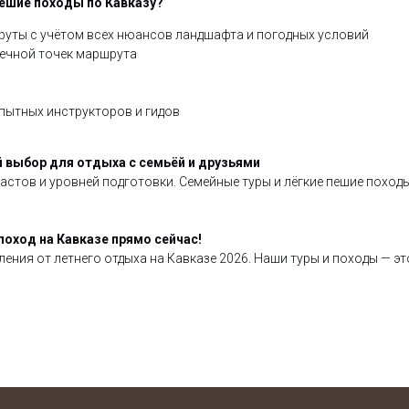
пешие походы по Кавказу?
уты с учётом всех нюансов ландшафта и погодных условий
нечной точек маршрута
и
пытных инструкторов и гидов
й выбор для отдыха с семьёй и друзьями
растов и уровней подготовки. Семейные туры и лёгкие пешие похо
поход на Кавказе прямо сейчас!
ления от летнего отдыха на Кавказе 2026. Наши туры и походы — э