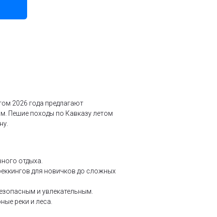
том 2026 года предлагают
м. Пешие походы по Кавказу летом
ну.
вного отдыха.
реккингов для новичков до сложных
безопасным и увлекательным.
ные реки и леса.