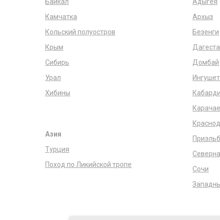
Байкал
Адыгея
Камчатка
Архыз
Кольский полуостров
Безенги
Крым
Дагеста
Сибирь
Домбай
Урал
Ингушет
Хибины
Кабарди
Карачае
Краснод
Азия
Приэльб
Турция
Северна
Поход по Ликийской тропе
Сочи
Западны