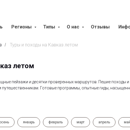
ь
Регионы
Типы
О нас
Отзывы
Инф
з
Туры и походы на Кавказ летом
/
вказ летом
мощные пейзажи и десятки проверенных маршрутов. Пешие походы и
ым путешественникам. Готовые программы, опытные гиды, насыщен
осень
январь
февраль
март
апрель
ма