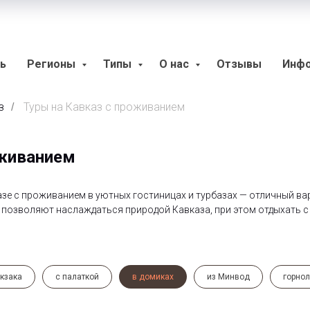
ь
Регионы
Типы
О нас
Отзывы
Инф
з
Туры на Кавказ с проживанием
/
оживанием
е с проживанием в уютных гостиницах и турбазах — отличный вари
 позволяют наслаждаться природой Кавказа, при этом отдыхать 
юкзака
с палаткой
в домиках
из Минвод
горно