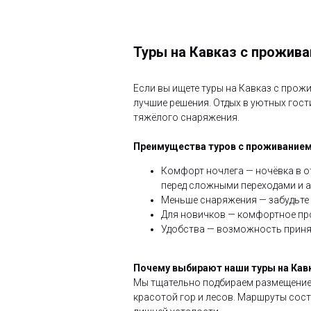
Туры на Кавказ с прожива
Если вы ищете туры на Кавказ с прож
лучшие решения. Отдых в уютных гост
тяжёлого снаряжения.
Преимущества туров с проживание
Комфорт ночлега — ночёвка в от
перед сложными переходами и а
Меньше снаряжения — забудьте 
Для новичков — комфортное про
Удобства — возможность принят
Почему выбирают наши туры на Кав
Мы тщательно подбираем размещение
красотой гор и лесов. Маршруты сос