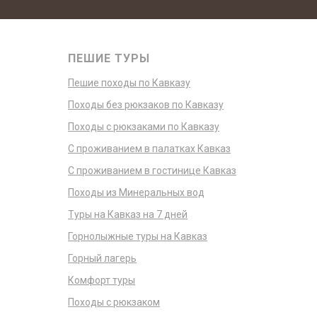
ПЕШИЕ ТУРЫ
Пешие походы по Кавказу
Походы без рюкзаков по Кавказу
Походы с рюкзаками по Кавказу
С проживанием в палатках Кавказ
С проживанием в гостинице Кавказ
Походы из Минеральных вод
Туры на Кавказ на 7 дней
Горнолыжные туры на Кавказ
Горный лагерь
Комфорт туры
Походы с рюкзаком