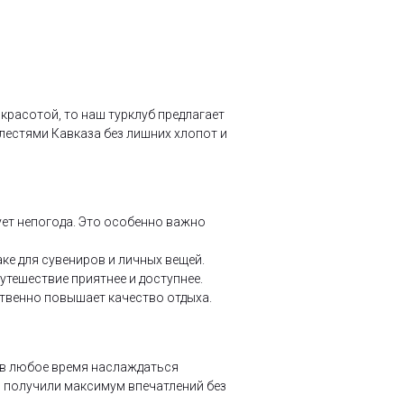
красотой, то наш турклуб предлагает
лестями Кавказа без лишних хлопот и
ует непогода. Это особенно важно
ке для сувениров и личных вещей.
тешествие приятнее и доступнее.
твенно повышает качество отдыха.
 в любое время наслаждаться
ы получили максимум впечатлений без