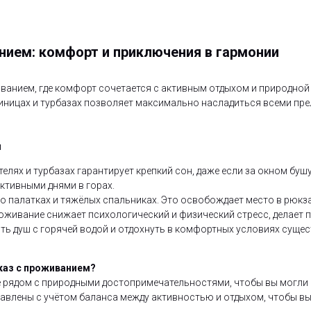
нием: комфорт и приключения в гармонии
иванием, где комфорт сочетается с активным отдыхом и природной 
иницах и турбазах позволяет максимально насладиться всеми пре
м
елях и турбазах гарантирует крепкий сон, даже если за окном буш
ктивными днями в горах.
о палатках и тяжёлых спальниках. Это освобождает место в рюкза
живание снижает психологический и физический стресс, делает пу
ь душ с горячей водой и отдохнуть в комфортных условиях сущес
каз с проживанием?
 рядом с природными достопримечательностями, чтобы вы могли
тавлены с учётом баланса между активностью и отдыхом, чтобы в