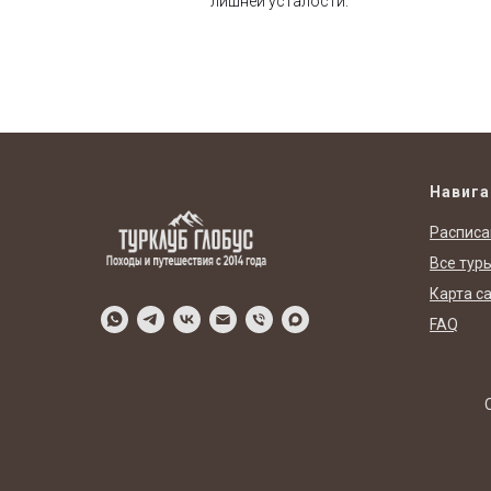
лишней усталости.
Навига
Расписа
Все тур
Карта с
FAQ