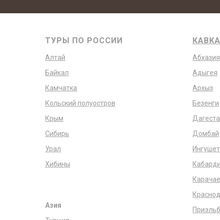
ТУРЫ ПО РОССИИ
КАВК
Алтай
Абхазия
Байкал
Адыгея
Камчатка
Архыз
Кольский полуостров
Безенги
Крым
Дагеста
Сибирь
Домбай
Урал
Ингушет
Хибины
Кабарди
Карачае
Краснод
Азия
Приэльб