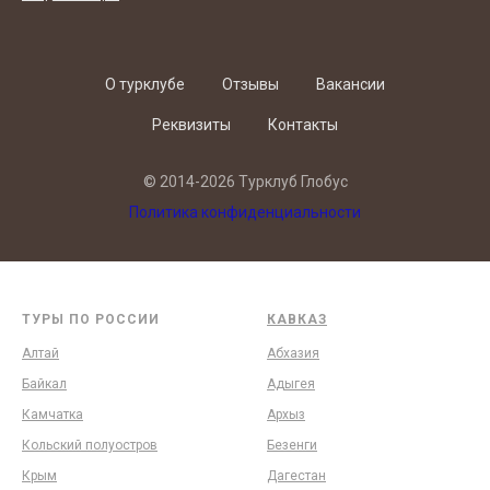
О турклубе
Отзывы
Вакансии
Реквизиты
Контакты
© 2014-2026 Турклуб Глобус
Политика конфиденциальности
ТУРЫ ПО РОССИИ
КАВКАЗ
Алтай
Абхазия
Байкал
Адыгея
Камчатка
Архыз
Кольский полуостров
Безенги
Крым
Дагестан