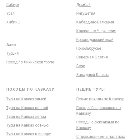
Сибирь
Домбай
Урал
Ингушетия
Хибины
Кабардино-Балкария
Карачаево-Черкессия
Краснодарский край
Азия
Приэльбрусье
Турция
Северная Осетия
Поход по Ликийской тропе
Сочи
Западный Кавказ
ПОХОДЫ ПО КАВКАЗУ
ПЕШИЕ ТУРЫ
Туры на Кавказ зимой
Пешие походы по Кавказу
Туры на Кавказ весной
Походы без рюкзаков по
Кавказу
Туры на Кавказ летом
Походы с рюкзаками по
Туры на Кавказ осенью
Кавказу
Туры на Кавказ в январе
С проживанием в палатках