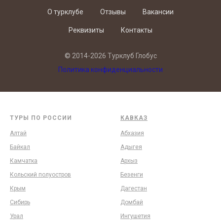
О турклубе
Отзывы
Вакансии
Реквизиты
Контакты
© 2014-2026 Турклуб Глобус
Политика конфиденциальности
ТУРЫ ПО РОССИИ
КАВКАЗ
Алтай
Абхазия
Байкал
Адыгея
Камчатка
Архыз
Кольский полуостров
Безенги
Крым
Дагестан
Сибирь
Домбай
Урал
Ингушетия