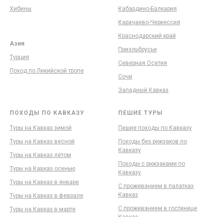
Хибины
Кабардино-Балкария
Карачаево-Черкессия
Краснодарский край
Азия
Приэльбрусье
Турция
Северная Осетия
Поход по Ликийской тропе
Сочи
Западный Кавказ
ПОХОДЫ ПО КАВКАЗУ
ПЕШИЕ ТУРЫ
Туры на Кавказ зимой
Пешие походы по Кавказу
Туры на Кавказ весной
Походы без рюкзаков по
Кавказу
Туры на Кавказ летом
Походы с рюкзаками по
Туры на Кавказ осенью
Кавказу
Туры на Кавказ в январе
С проживанием в палатках
Кавказ
Туры на Кавказ в феврале
С проживанием в гостинице
Туры на Кавказ в марте
Кавказ