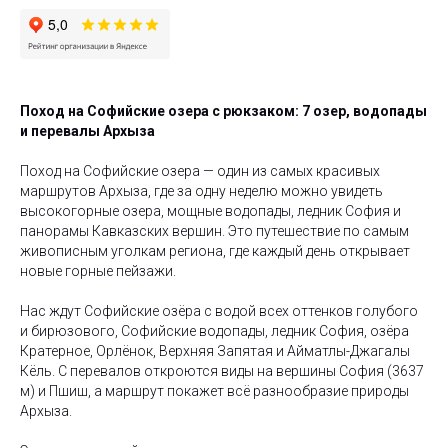
Поход на Софийские озера с рюкзаком: 7 озер, водопады
и перевалы Архыза
Поход на Софийские озера — один из самых красивых
маршрутов Архыза, где за одну неделю можно увидеть
высокогорные озера, мощные водопады, ледник София и
панорамы Кавказских вершин. Это путешествие по самым
живописным уголкам региона, где каждый день открывает
новые горные пейзажи.
Нас ждут Софийские озёра с водой всех оттенков голубого
и бирюзового, Софийские водопады, ледник София, озёра
Кратерное, Орлёнок, Верхняя Запятая и Айматлы-Джагалы
Кёль. С перевалов откроются виды на вершины София (3637
м) и Пшиш, а маршрут покажет всё разнообразие природы
Архыза.