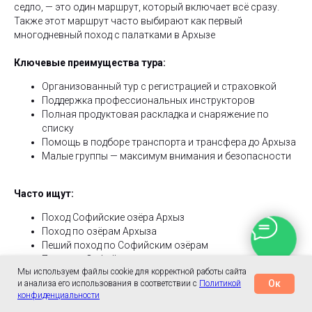
седло, — это один маршрут, который включает всё сразу.
Также этот маршрут часто выбирают как первый
многодневный поход с палатками в Архызе
Ключевые преимущества тура:
Организованный тур с регистрацией и страховкой
Поддержка профессиональных инструкторов
Полная продуктовая раскладка и снаряжение по
списку
Помощь в подборе транспорта и трансфера до Архыза
Малые группы — максимум внимания и безопасности
Часто ищут:
Поход Софийские озёра Архыз
Поход по озёрам Архыза
Пеший поход по Софийским озёрам
Поход на Софийские водопады
Мы используем файлы cookie для корректной работы сайта
Поход на Софийское седло
Ок
и анализа его использования в соответствии с
Политикой
Поход на Софийские озёра 2026
Маршрут
Прибытие
Важно знать
Даты и цены
Ч
конфиденциальности