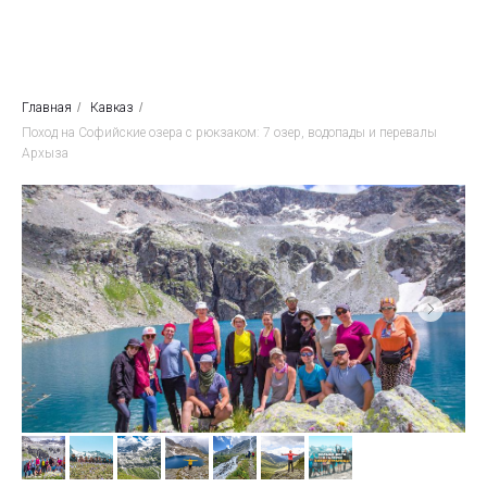
Главная
/
Кавказ
/
Поход на Софийские озера с рюкзаком: 7 озер, водопады и перевалы
Архыза