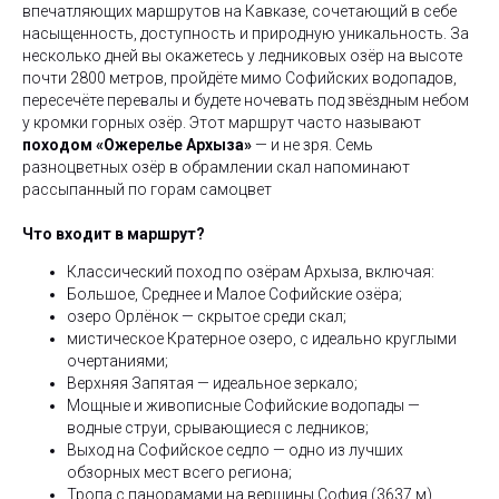
впечатляющих маршрутов на Кавказе, сочетающий в себе
насыщенность, доступность и природную уникальность. За
несколько дней вы окажетесь у ледниковых озёр на высоте
почти 2800 метров, пройдёте мимо Софийских водопадов,
пересечёте перевалы и будете ночевать под звёздным небом
у кромки горных озёр. Этот маршрут часто называют
походом «Ожерелье Архыза»
— и не зря. Семь
разноцветных озёр в обрамлении скал напоминают
рассыпанный по горам самоцвет
Что входит в маршрут?
Классический поход по озёрам Архыза, включая:
Большое, Среднее и Малое Софийские озёра;
озеро Орлёнок — скрытое среди скал;
мистическое Кратерное озеро, с идеально круглыми
очертаниями;
Верхняя Запятая — идеальное зеркало;
Мощные и живописные Софийские водопады —
водные струи, срывающиеся с ледников;
Выход на Софийское седло — одно из лучших
обзорных мест всего региона;
Тропа с панорамами на вершины София (3637 м),