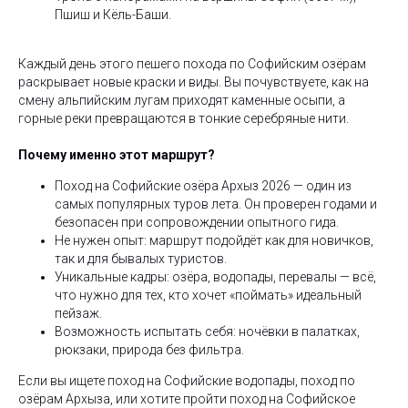
Пшиш и Кёль-Баши.
Каждый день этого пешего похода по Софийским озёрам
раскрывает новые краски и виды. Вы почувствуете, как на
смену альпийским лугам приходят каменные осыпи, а
горные реки превращаются в тонкие серебряные нити.
Почему именно этот маршрут?
Поход на Софийские озёра Архыз 2026 — один из
самых популярных туров лета. Он проверен годами и
безопасен при сопровождении опытного гида.
Не нужен опыт: маршрут подойдёт как для новичков,
так и для бывалых туристов.
Уникальные кадры: озёра, водопады, перевалы — всё,
что нужно для тех, кто хочет «поймать» идеальный
пейзаж.
Возможность испытать себя: ночёвки в палатках,
рюкзаки, природа без фильтра.
Если вы ищете поход на Софийские водопады, поход по
озёрам Архыза, или хотите пройти поход на Софийское