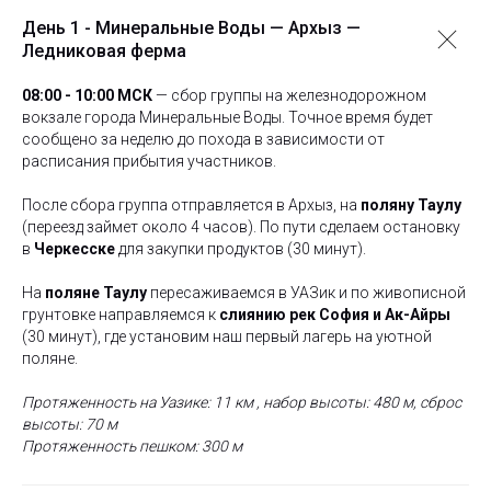
День 1 - Минеральные Воды — Архыз —
Ледниковая ферма
08:00 - 10:00 МСК
— сбор группы на железнодорожном
вокзале города Минеральные Воды. Точное время будет
сообщено за неделю до похода в зависимости от
расписания прибытия участников.
После сбора группа отправляется в Архыз, на
поляну Таулу
(переезд займет около 4 часов). По пути сделаем остановку
в
Черкесске
для закупки продуктов (30 минут).
На
поляне Таулу
пересаживаемся в УАЗик и по живописной
грунтовке направляемся к
слиянию рек София и Ак-Айры
(30 минут), где установим наш первый лагерь на уютной
поляне.
Протяженность на Уазике: 11 км , набор высоты: 480 м, сброс
высоты: 70 м
Протяженность пешком: 300 м