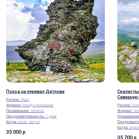
Поход на перевал Дятлова
Скалистый
Северную
Регион:
Урал
Формат:
поход с рюкзаком
Регион:
Осет
Проживание:
палатка
Формат:
по
Продолжительность:
7 дней
Проживание
Когда:
июль, август
Продолжите
Когда:
апрел
35 000
р.
35 700
р.