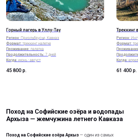
Горный лагерь в Уллу-Тау
Треккинг 
Регион:
Приэльбрусье, Кавказ
Регион:
Инг
Формат:
треккинг налегке
Формат:
тр
Проживание:
палатка
Проживание
Продолжительность:
7 дней
Продолжите
Когда:
июнь - август
Когда:
апрел
45 800
р.
61 400
р.
Поход на Софийские озёра и водопады
Архыза — жемчужина летнего Кавказа
Поход на Софийские озёра Архыз
— один из самых