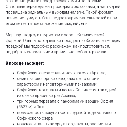
Это полноценный поход с рюкзаками и палатками.
Основные переходы мы проходим с рюкзаками, а часть дней
посвящена радиальным выходам налегке. Такой формат
позволяет увидеть больше достопримечательностей и при
этом не нести всё снаряжение каждый день.
Маршрут подходит туристам с хорошей физической
формой. Опыт многодневных походов не обязателен — перед
поездкой мы подробно расскажем, как подготовиться,
подобрать снаряжение и правильно собрать рюкзак.
В походе вас ждёт:
Софийские озера — визитная карточка Архыза;
семь высокогорных озёр, каждое со своим
характером и неповторимыми пейзажами;
Софийские водопады и ледник София — исток одной
из самых красивых рек Архыза;
три горных перевала с панорамами вершин София
(3637 м) и Пшиш;
возможность искупаться в ледяной воде Большого
Софийского озера;
ночевки в палатках среди гор, закаты, рассветы и