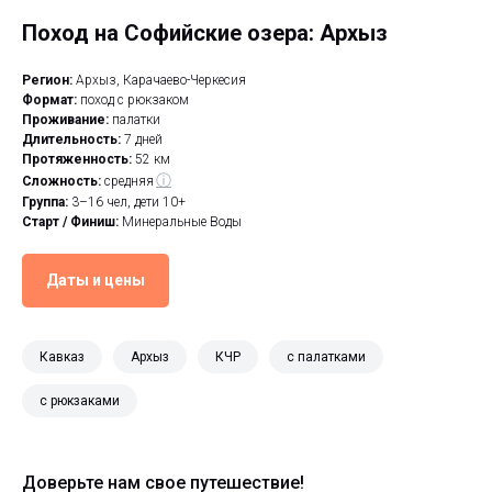
Поход на Софийские озера: Архыз
Регион:
Архыз, Карачаево-Черкесия
Формат:
поход с рюкзаком
Проживание:
палатки
Длительность:
7 дней
Протяженность:
52 км
ⓘ
Сложность:
средняя
Группа:
3–16 чел, дети 10+
Старт / Финиш:
Минеральные Воды
Даты и цены
Кавказ
Архыз
КЧР
с палатками
с рюкзаками
Доверьте нам свое путешествие!