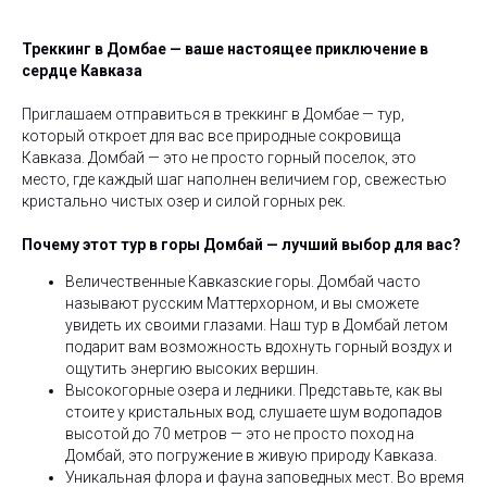
Треккинг в Домбае — ваше настоящее приключение в
сердце Кавказа
Приглашаем отправиться в треккинг в Домбае — тур,
который откроет для вас все природные сокровища
Кавказа. Домбай — это не просто горный поселок, это
место, где каждый шаг наполнен величием гор, свежестью
кристально чистых озер и силой горных рек.
Почему этот тур в горы Домбай — лучший выбор для вас?
Величественные Кавказские горы. Домбай часто
называют русским Маттерхорном, и вы сможете
увидеть их своими глазами. Наш тур в Домбай летом
подарит вам возможность вдохнуть горный воздух и
ощутить энергию высоких вершин.
Высокогорные озера и ледники. Представьте, как вы
стоите у кристальных вод, слушаете шум водопадов
высотой до 70 метров — это не просто поход на
Домбай, это погружение в живую природу Кавказа.
Уникальная флора и фауна заповедных мест. Во время