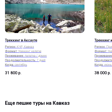
Треккинг в Аксауте
Треккинг 
Регион:
КЧР, Кавказ
Регион:
Приэ
Формат:
треккинг налегке
Формат:
тр
Проживание:
палатка / домик
Проживание
Продолжительность:
7 дней
Продолжите
Когда:
сентябрь
Когда:
июнь 
31 800
р.
38 000
р.
Еще пешие туры на Кавказ