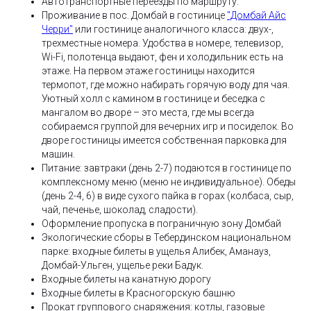
Автотранспортные переезды по маршруту.
Проживание в пос. Домбай в гостинице
"Домбай Айс
Черри"
или гостинице аналогичного класса: двух-,
трехместные номера. Удобства в номере, телевизор,
Wi-Fi, полотенца выдают, фен и холодильник есть на
этаже. На первом этаже гостиницы находится
термопот, где можно набирать горячую воду для чая.
Уютный холл с камином в гостинице и беседка с
мангалом во дворе – это места, где мы всегда
собираемся группой для вечерних игр и посиделок. Во
дворе гостиницы имеется собственная парковка для
машин.
Питание: завтраки (день 2-7) подаются в гостинице по
комплексному меню (меню не индивидуальное). Обеды
(день 2-4, 6) в виде сухого пайка в горах (колбаса, сыр,
чай, печенье, шоколад, сладости).
Оформление пропуска в пограничную зону Домбай
Экологические сборы в Тебердинском национальном
парке: входные билеты в ущелья Алибек, Аманауз,
Домбай-Ульген, ущелье реки Бадук.
Входные билеты на канатную дорогу
Входные билеты в Красногорскую башню
Прокат группового снаряжения: котлы, газовые