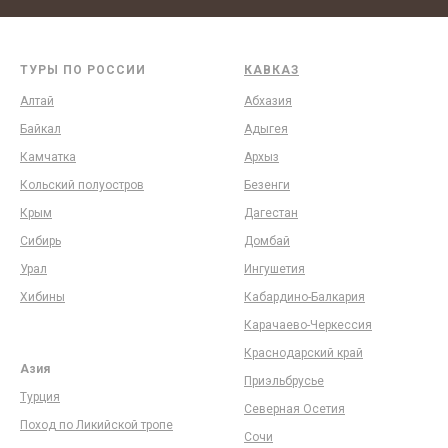
ТУРЫ ПО РОССИИ
КАВКАЗ
Алтай
Абхазия
Байкал
Адыгея
Камчатка
Архыз
Кольский полуостров
Безенги
Крым
Дагестан
Сибирь
Домбай
Урал
Ингушетия
Хибины
Кабардино-Балкария
Карачаево-Черкессия
Краснодарский край
Азия
Приэльбрусье
Турция
Северная Осетия
Поход по Ликийской тропе
Сочи