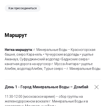
Как присоединиться
Маршрут
Нитка маршрута:
г. Минеральные Воды – Красногорская
башня, озеро Кара-кель • Чучхурские водопады • ущелье
Аманауз, Суфруджинский водопад • Бадукские озера •
канатная дорога на кругозор г. Мусса-Ачитара • ущелье
Алибек, водопад Алибек, Турье озеро – г. Минеральные Воды.
День 1 - Город Минеральные Воды – Домбай
11:30-12:00 (московское время) – сбор группы на
железнодорожном вокзале г. Минеральные Воды и в