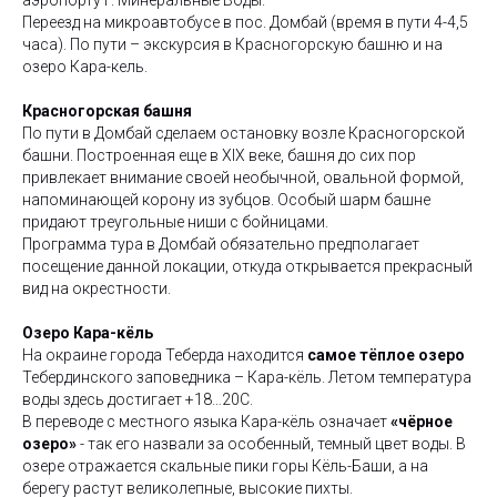
аэропорту г. Минеральные Воды.
Переезд на микроавтобусе в пос. Домбай (время в пути 4-4,5
часа). По пути – экскурсия в Красногорскую башню и на
озеро Кара-кель.
Красногорская башня
По пути в Домбай сделаем остановку возле Красногорской
башни. Построенная еще в XIX веке, башня до сих пор
привлекает внимание своей необычной, овальной формой,
напоминающей корону из зубцов. Особый шарм башне
придают треугольные ниши с бойницами.
Программа тура в Домбай обязательно предполагает
посещение данной локации, откуда открывается прекрасный
вид на окрестности.
Озеро Кара-кёль
На окраине города Теберда находится
самое тёплое озеро
Тебердинского заповедника – Кара-кёль. Летом температура
воды здесь достигает +18…20С.
В переводе с местного языка Кара-кёль означает
«чёрное
озеро»
- так его назвали за особенный, темный цвет воды. В
озере отражается скальные пики горы Кёль-Баши, а на
берегу растут великолепные, высокие пихты.