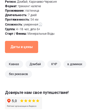
Регион:
Домбай, Карачаево-Черкесия
Формат:
треккинг налегке
Проживание:
гостиница
Длительность:
7 дней
Протяженность:
54 км
ⓘ
Сложность:
умеренная
Группа:
4–18 чел, дети 6+
Старт / Финиш:
Минеральные Воды
Даты и цены
Кавказ
Домбай
КЧР
в домиках
без рюкзаков
Доверьте нам свое путешествие!