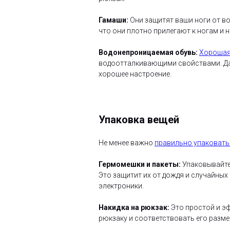
Гамаши:
Они защитят ваши ноги от во
что они плотно прилегают к ногам и 
Водонепроницаемая обувь:
Хорошая
водоотталкивающими свойствами. Даже
хорошее настроение.
Упаковка вещей
Не менее важно
правильно упаковать
Гермомешки и пакеты:
Упаковывайте 
Это защитит их от дождя и случайных
электроники.
Накидка на рюкзак:
Это простой и эф
рюкзаку и соответствовать его разме