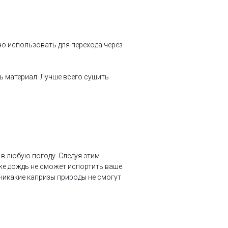
но использовать для перехода через
ь материал. Лучше всего сушить
в любую погоду. Следуя этим
же дождь не сможет испортить ваше
 никакие капризы природы не смогут