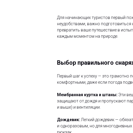
Для начинающих туристов первый пох
неудобствами, важно подготовиться 
превратить ваше путешествие в испыт
каждым моментом на природе.
Выбор правильного снар
Первый шаг к успеху — это грамотно 
комфортными, даже если погода подве
Мембранная куртка и штаны:
Эти ве
защищают от дождя и пропускают пар,
и выше) и вентиляции.
Дождевик:
Легкий дождевик — обяза
и одноразовым, но для многодневных
рюкзак.