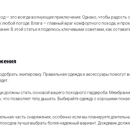
од — это всегда волнующее приключение. Однако, чтобы радость 
к любой погоде. Влага — главный враг комфортного похода, и пр
ание. В этой статье я поделюсь ключевыми советами, как остават
яжения
подобрать экипировку. Правильная одежда и аксессуары помогут в
дет.
щи должны стать основой вашего походного гардероба. Мембран
 что позволяет телу дышать. Выбирайте одежду с хорошими показ
тельная часть снаряжения, особенно если вы планируете длительн
 походов лучше выбрать более надежный вариант. Дождевик долж