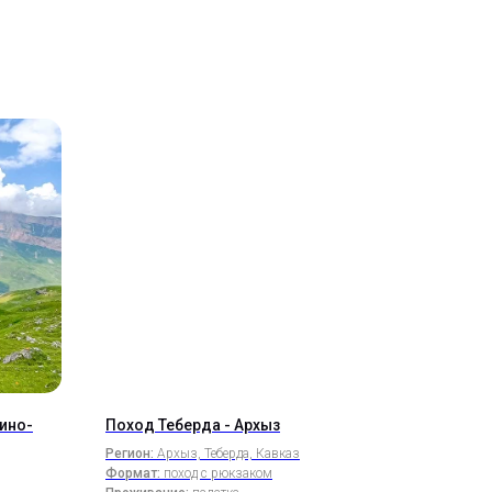
ино-
Поход Теберда - Архыз
Регион:
Архыз, Теберда, Кавказ
Формат:
поход с рюкзаком