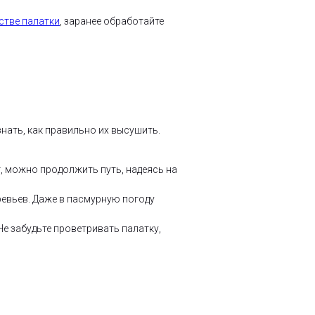
стве палатки
, заранее обработайте
нать, как правильно их высушить.
т, можно продолжить путь, надеясь на
ревьев. Даже в пасмурную погоду
Не забудьте проветривать палатку,