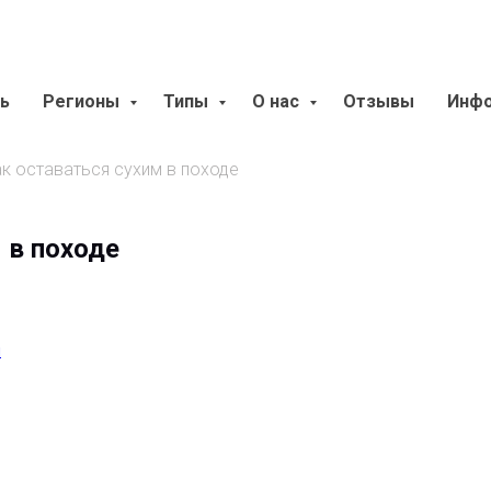
ь
Регионы
Типы
О нас
Отзывы
Инф
к оставаться сухим в походе
 в походе
я