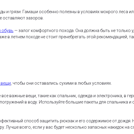
ды и грязи. Гамаши особенно полезны в условиях мокрого леса или 
не оставляют зазоров.
 обувь
— залог комфортного похода. Она должна быть не только у
 в летнем походе не стоит пренебрегать этой рекомендацией, так 
 вещи
, чтобы они оставались сухими в любых условиях.
все важные вещи, такие как спальник, одежда и электроника, в г
 погружений в воду. Используйте большие пакеты для спальника и 
фективный способ защитить рюкзак и его содержимое от дождя. 
ру. Лучше всего, если у вас будет несколько запасных накидок на