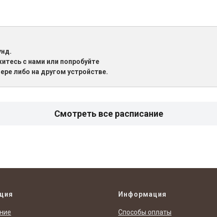
унд.
житесь с нами или попробуйте
ере либо на другом устройстве.
Смотреть все расписание
ция
Информация
ние
Способы оплаты