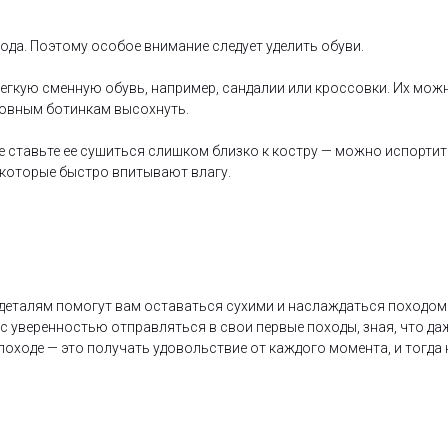
хода. Поэтому особое внимание следует уделить обуви.
легкую сменную обувь, например, сандалии или кроссовки. Их мож
новным ботинкам высохнуть.
е ставьте ее сушиться слишком близко к костру — можно испортит
, которые быстро впитывают влагу.
 деталям помогут вам оставаться сухими и наслаждаться походом 
с уверенностью отправляться в свои первые походы, зная, что да
 походе — это получать удовольствие от каждого момента, и тогда