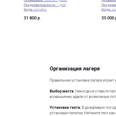
Проживание:
палатка / домик
Проживан
Продолжительность:
7 дней
Продолжи
Когда:
сентябрь
Когда:
ию
31 800
р.
35 000
Организация лагеря
Правильная установка лагеря играет 
Выбор места:
Никогда не ставьте пал
возвышении, вдали от возможных пот
Установка тента:
В дождливую погоду
установки палатки. Натяните тент ка