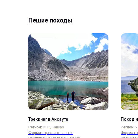
Пешие походы
Треккинг в Аксауте
Поход н
Регион:
КЧР, Кавказ
Регион:
У
Формат:
треккинг налегке
Формат: