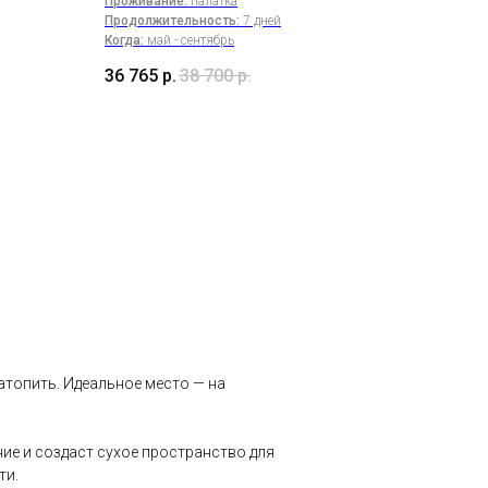
Проживание:
палатка
Продолжительность:
7 дней
Когда:
май - сентябрь
36 765
р.
38 700
р.
атопить. Идеальное место — на
ние и создаст сухое пространство для
ти.