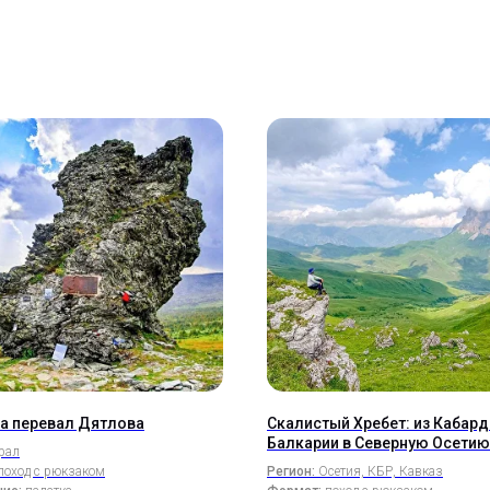
а перевал Дятлова
Скалистый Хребет: из Кабард
Балкарии в Северную Осетию
рал
поход с рюкзаком
Регион:
Осетия, КБР, Кавказ