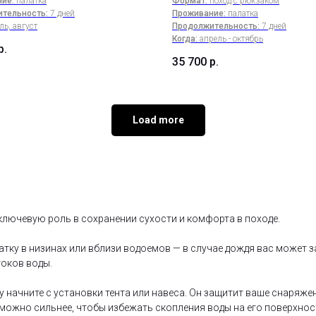
ие:
палатка
Формат:
поход с рюкзаком
тельность:
7 дней
Проживание:
палатка
ль, август
Продолжительность:
7 дней
Когда:
апрель - октябрь
р.
35 700
р.
Load more
ключевую роль в сохранении сухости и комфорта в походе.
атку в низинах или вблизи водоемов — в случае дождя вас может з
оков воды.
 начните с установки тента или навеса. Он защитит ваше снаряже
к можно сильнее, чтобы избежать скопления воды на его поверхнос