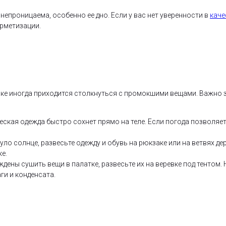
непроницаема, особенно ее дно. Если у вас нет уверенности в
каче
рметизации.
ке иногда приходится столкнуться с промокшими вещами. Важно з
еская одежда быстро сохнет прямо на теле. Если погода позволяе
ло солнце, развесьте одежду и обувь на рюкзаке или на ветвях де
е.
дены сушить вещи в палатке, развесьте их на веревке под тентом. 
ги и конденсата.