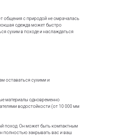
от общения с природой не омрачалась
омокшая одежда может быстро
ься сухим в походе и наслаждаться
ам оставаться сухими и
ные материалы одновременно
ателями водостойкости (от 10 000 мм
ый поход. Он может быть компактным
ен полностью закрывать вас и ваш